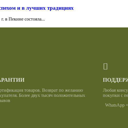
спехом и в лучших традициях
. в Пекине состояла...
АРАНТИИ
ПОДДЕРЖ
ртификация товаров. Возврат по желанию
Любая консу
купателя. Более двух тысяч положительных
покупки с п
зывов
WhatsApp +6