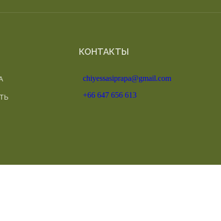
КОНТАКТЫ
А
chiyessasiprapa@gmail.com
+66 647 656 613
ТЬ