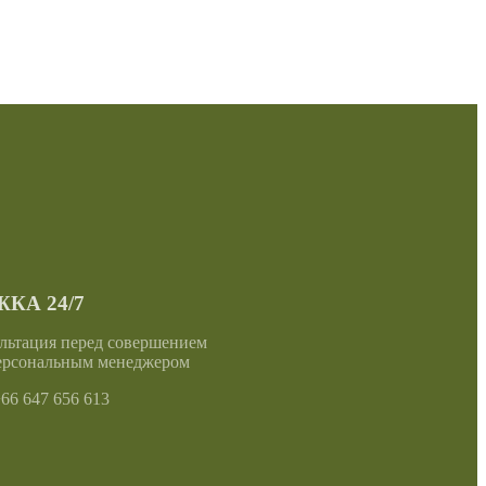
КА 24/7
льтация перед совершением
ерсональным менеджером
6 647 656 613