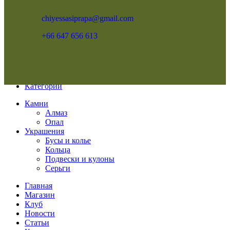
chiyessasiprapa@gmail.com
+66 647 656 613
Меню
Категории
Камни
Алмаз
Опал
Украшения
Бусы и колье
Кольца
Подвески и кулоны
Серьги
Главная
Магазин
Клуб
Новости
Статьи