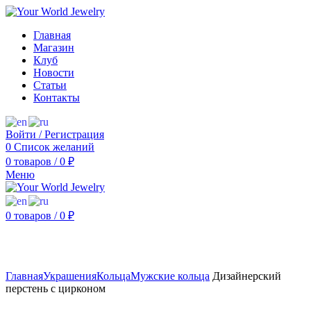
Главная
Магазин
Клуб
Новости
Статьи
Контакты
Войти / Регистрация
0
Список желаний
0
товаров
/
0
₽
Меню
0
товаров
/
0
₽
Нажмите, чтобы увеличить
Главная
Украшения
Кольца
Мужские кольца
Дизайнерский
перстень с цирконом