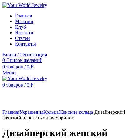
Главная
Магазин
Клуб
Новости
Статьи
Контакты
Войти / Регистрация
0
Список желаний
0
товаров
/
0
₽
Меню
0
товаров
/
0
₽
Нажмите, чтобы увеличить
Главная
Украшения
Кольца
Женские кольца
Дизайнерский
женский перстень с аквамарином
Дизайнерский женский