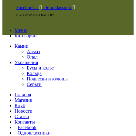
Facebook-f
Odnoklassniki
© YOUR WORLD JEWELRY
Меню
Категории
Камни
Алмаз
Опал
Украшения
Бусы и колье
Кольца
Подвески и кулоны
Серьги
Главная
Магазин
Клуб
Новости
Статьи
Контакты
Facebook
Одноклассники