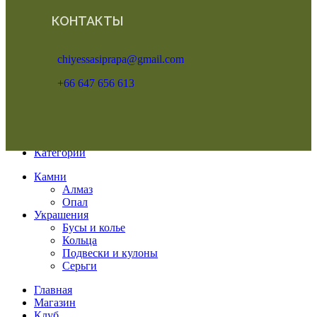
КОНТАКТЫ
chiyessasiprapa@gmail.com
+66 647 656 613
Меню
Категории
Камни
Алмаз
Опал
Украшения
Бусы и колье
Кольца
Подвески и кулоны
Серьги
Главная
Магазин
Клуб