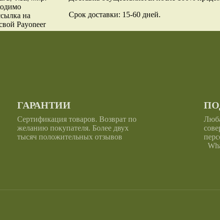
ходимо
Срок доставки: 15-60 дней.
ссылка на
свой Payoneer
ГАРАНТИИ
ПО
Сертификация товаров. Возврат по
Люба
желанию покупателя. Более двух
сове
тысяч положительных отзывов
перс
What