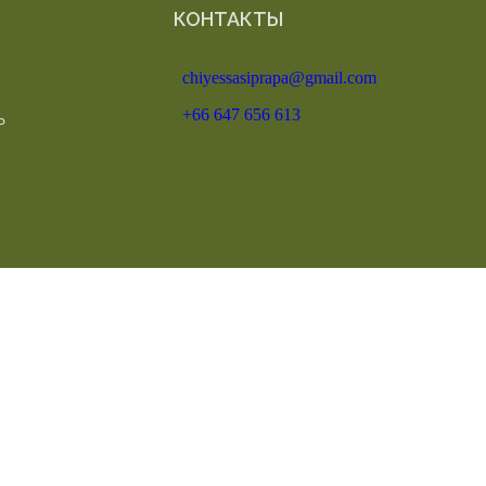
КОНТАКТЫ
chiyessasiprapa@gmail.com
+66 647 656 613
Ь