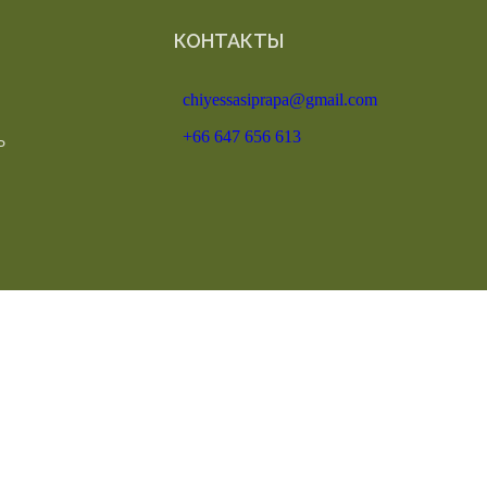
КОНТАКТЫ
chiyessasiprapa@gmail.com
+66 647 656 613
Ь