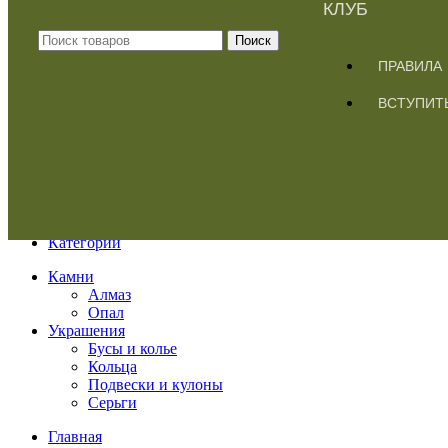
КЛУБ
Поиск
ПРАВИЛА
ВСТУПИТ
Меню
Категории
Камни
Алмаз
Опал
Украшения
Бусы и колье
Кольца
Подвески и кулоны
Серьги
Главная