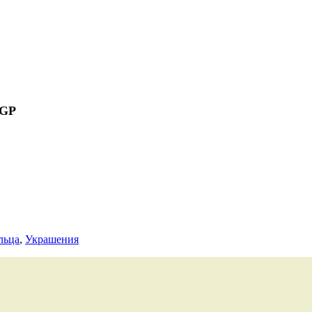
 GP
льца
,
Украшения