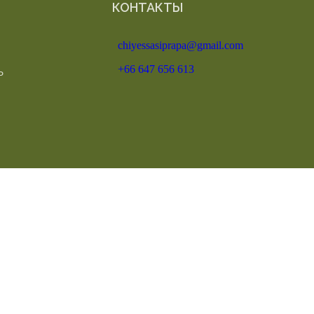
КОНТАКТЫ
chiyessasiprapa@gmail.com
+66 647 656 613
Ь