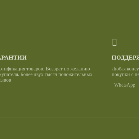
АРАНТИИ
ПОДДЕРЖ
ртификация товаров. Возврат по желанию
Любая консу
купателя. Более двух тысяч положительных
покупки с п
зывов
WhatsApp +6