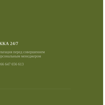
КА 24/7
льтация перед совершением
ерсональным менеджером
6 647 656 613