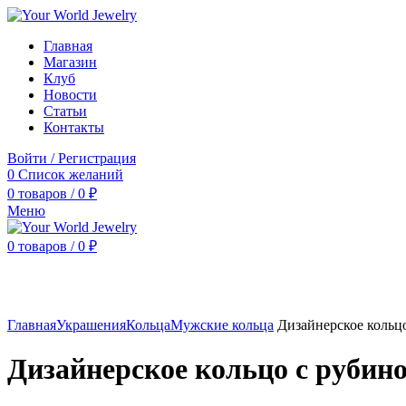
Главная
Магазин
Клуб
Новости
Статьи
Контакты
Войти / Регистрация
0
Список желаний
0
товаров
/
0
₽
Меню
0
товаров
/
0
₽
Нажмите, чтобы увеличить
Главная
Украшения
Кольца
Мужские кольца
Дизайнерское кольц
Дизайнерское кольцо с рубин