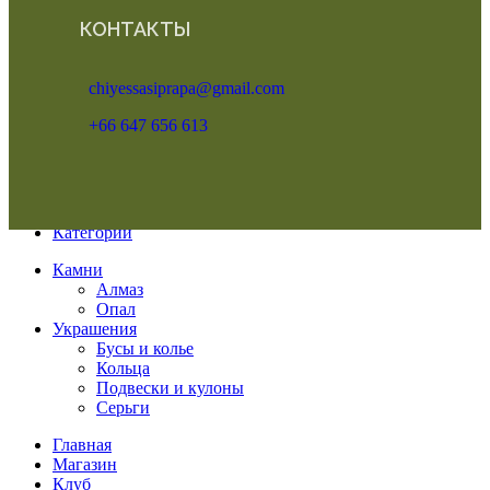
КОНТАКТЫ
chiyessasiprapa@gmail.com
+66 647 656 613
Меню
Категории
Камни
Алмаз
Опал
Украшения
Бусы и колье
Кольца
Подвески и кулоны
Серьги
Главная
Магазин
Клуб