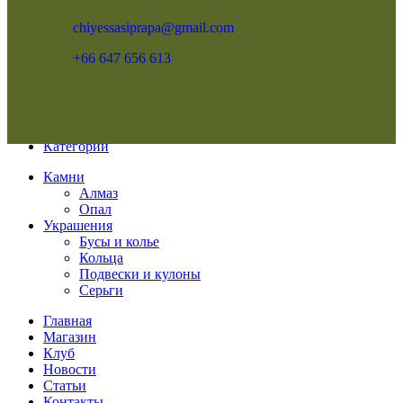
chiyessasiprapa@gmail.com
+66 647 656 613
Меню
Категории
Камни
Алмаз
Опал
Украшения
Бусы и колье
Кольца
Подвески и кулоны
Серьги
Главная
Магазин
Клуб
Новости
Статьи
Контакты