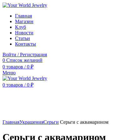
Главная
Магазин
Клуб
Новости
Статьи
Контакты
Войти / Регистрация
0
Список желаний
0
товаров
/
0
₽
Меню
0
товаров
/
0
₽
Нажмите, чтобы увеличить
Главная
Украшения
Серьги
Серьги с аквамарином
Серьги с аквамарином