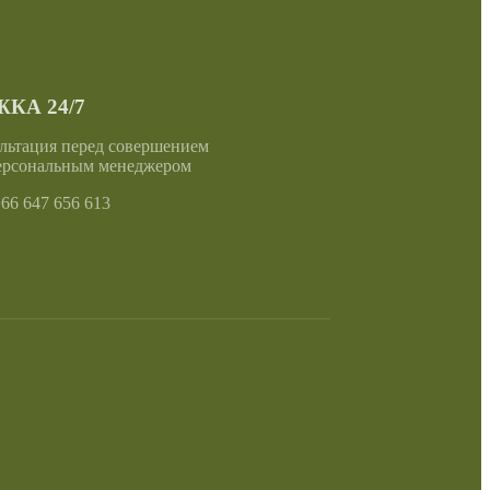
КА 24/7
льтация перед совершением
ерсональным менеджером
6 647 656 613