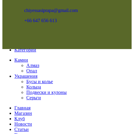
chiyessasiprapa@gmail.com
+66 647 656 613
Меню
Категории
Камни
Алмаз
Опал
Украшения
Бусы и колье
Кольца
Подвески и кулоны
Серьги
Главная
Магазин
Клуб
Новости
Статьи