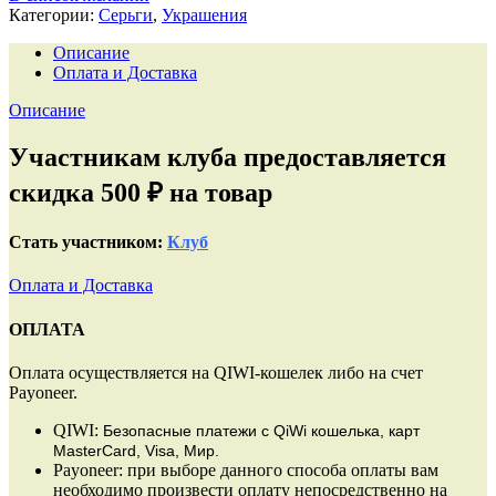
с
Категории:
Серьги
,
Украшения
натуральным
Адуляром
Описание
Оплата и Доставка
Описание
Участникам клуба предоставляется
скидка 500 ₽ на товар
Стать участником:
Клуб
Оплата и Доставка
ОПЛАТА
Оплата осуществляется на QIWI-кошелек либо на счет
Payoneer.
QIWI:
Безопасные платежи
с QiWi кошелька, карт
MasterCard, Visa, Мир.
Payoneer: при выборе данного способа оплаты вам
необходимо произвести оплату непосредственно на