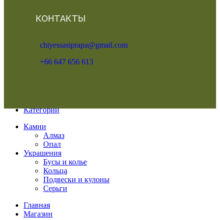
КОНТАКТЫ
chiyessasiprapa@gmail.com
+66 647 656 613
Меню
Категории
Камни
Алмаз
Опал
Украшения
Бусы и колье
Кольца
Подвески и кулоны
Серьги
Главная
Магазин